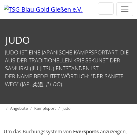
Direkt zur Hauptnavigation springen
Direkt zum Inhalt springen
JUDO
JUDO IST EINE JAPANISCHE KAMPFSPORTART, DIE
AUS DER TRADITIONELLEN KRIEGSKUNST DER
SAMURAI (JIU-JITSU) ENTSTANDEN IST.
DER NAME BEDEUTET WÖRTLICH: "DER SANFTE
WEG" (JAP. 柔道,
JŪ-DŌ
).
Home
Angebote
Kampfsport
Judo
Um das Buchungssystem von
Eversports
anzuzeigen,