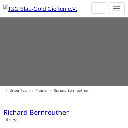
Direkt zur Hauptnavigation springen
Direkt zum Inhalt springen
Home
Unser Team
Trainer
Richard Bernreuther
Richard Bernreuther
Fitness